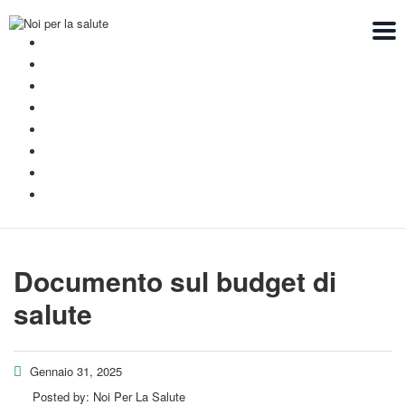
HOME
CHI SIAMO
A COSA STIAMO LAVORANDO
DIVENTA SOCIO
CHE REGOLE CI SIAMO DATI
CONCORSO A PREMI
BACHECA
CONTATTI
Documento sul budget di
salute
Gennaio 31, 2025
Posted by:
Noi Per La Salute